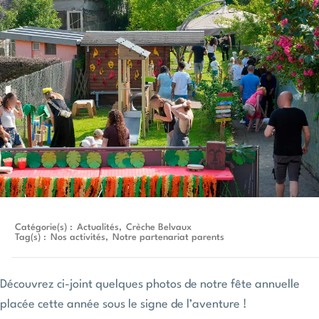
Catégorie(s) :
Actualités
,
Crèche Belvaux
Tag(s) :
Nos activités
,
Notre partenariat parents
Découvrez ci-joint quelques photos de notre fête annuelle
placée cette année sous le signe de l’aventure !