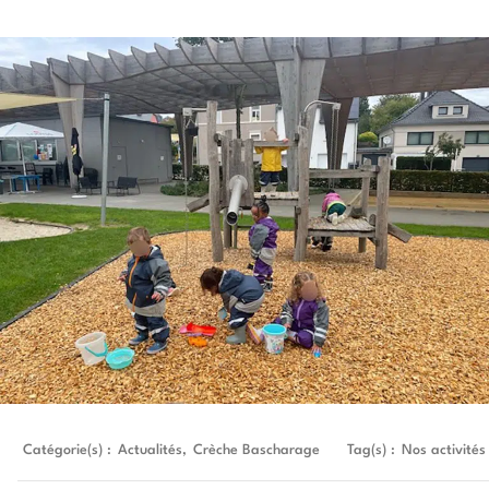
Catégorie(s) :
Actualités
,
Crèche Bascharage
Tag(s) :
Nos activités